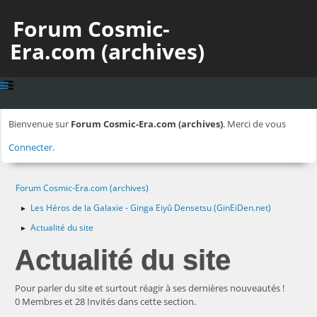
Forum Cosmic-
Era.com (archives)
Bienvenue sur
Forum Cosmic-Era.com (archives)
. Merci de vous
Connecter
.
Forum Cosmic-Era.com (archives)
Les Héros de la Galaxie - Ginga Eiyû Densetsu (GinEiDen.net)
►
Actualité du site
►
Actualité du site
Pour parler du site et surtout réagir à ses dernières nouveautés !
0 Membres et 28 Invités dans cette section.