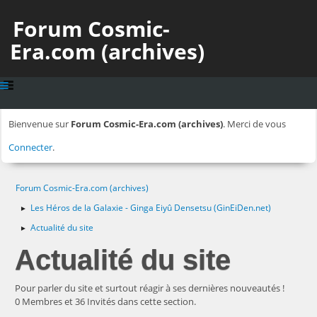
Forum Cosmic-
Era.com (archives)
Bienvenue sur
Forum Cosmic-Era.com (archives)
. Merci de vous
Connecter
.
Forum Cosmic-Era.com (archives)
Les Héros de la Galaxie - Ginga Eiyû Densetsu (GinEiDen.net)
►
Actualité du site
►
Actualité du site
Pour parler du site et surtout réagir à ses dernières nouveautés !
0 Membres et 36 Invités dans cette section.