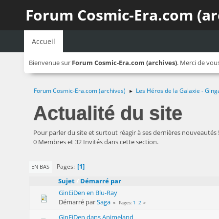
Forum Cosmic-Era.com (ar
Accueil
Bienvenue sur
Forum Cosmic-Era.com (archives)
. Merci de vou
Forum Cosmic-Era.com (archives)
Les Héros de la Galaxie - Ging
►
Actualité du site
Pour parler du site et surtout réagir à ses dernières nouveautés 
0 Membres et 32 Invités dans cette section.
1
Pages
EN BAS
Sujet
/
Démarré par
GinEiDen en Blu-Ray
Démarré par
Saga
1
2
Pages
GinEiDen dans Animeland