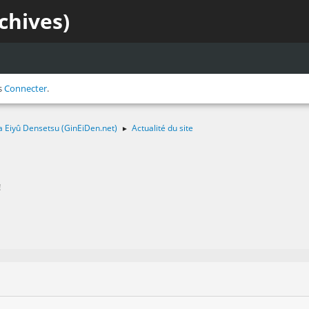
chives)
s
Connecter
.
a Eiyû Densetsu (GinEiDen.net)
Actualité du site
►
!