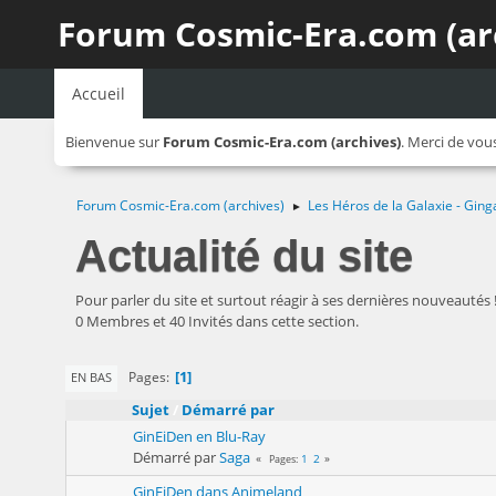
Forum Cosmic-Era.com (ar
Accueil
Bienvenue sur
Forum Cosmic-Era.com (archives)
. Merci de vou
Forum Cosmic-Era.com (archives)
Les Héros de la Galaxie - Ging
►
Actualité du site
Pour parler du site et surtout réagir à ses dernières nouveautés 
0 Membres et 40 Invités dans cette section.
1
Pages
EN BAS
Sujet
/
Démarré par
GinEiDen en Blu-Ray
Démarré par
Saga
1
2
Pages
GinEiDen dans Animeland