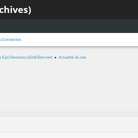
chives)
s
Connecter
.
a Eiyû Densetsu (GinEiDen.net)
Actualité du site
►
!