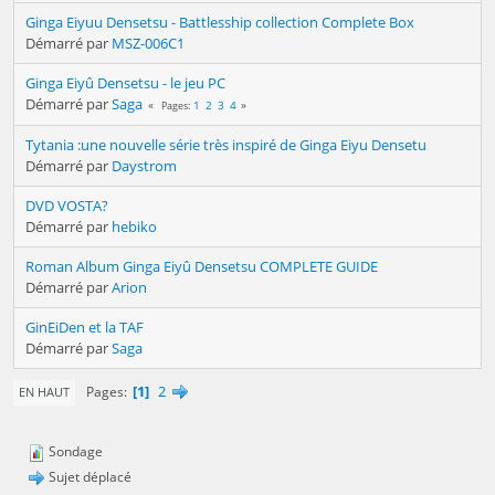
Ginga Eiyuu Densetsu - Battlesship collection Complete Box
Démarré par
MSZ-006C1
Ginga Eiyû Densetsu - le jeu PC
Démarré par
Saga
1
2
3
4
Pages
Tytania :une nouvelle série très inspiré de Ginga Eiyu Densetu
Démarré par
Daystrom
DVD VOSTA?
Démarré par
hebiko
Roman Album Ginga Eiyû Densetsu COMPLETE GUIDE
Démarré par
Arion
GinEiDen et la TAF
Démarré par
Saga
1
2
Pages
EN HAUT
Sondage
Sujet déplacé