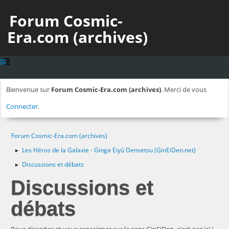
Forum Cosmic-
Era.com (archives)
Bienvenue sur
Forum Cosmic-Era.com (archives)
. Merci de vous
Connecter
.
Forum Cosmic-Era.com (archives)
Les Héros de la Galaxie - Ginga Eiyû Densetsu (GinEiDen.net)
►
Discussions et débats
►
Discussions et
débats
Pour disserter et vous renseigner sur la saga GinEiDen, c'est par ici !